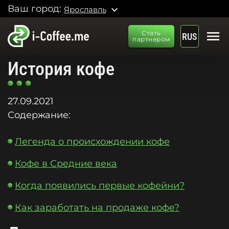
Ваш город:
expand_more
Ярославль
menu
Стать
RUS
партнером
История кофе
27.09.2021
Содержание:
Легенда о происхождении кофе
Кофе в Средние века
Когда появились первые кофейни?
Как заработать на продаже кофе?